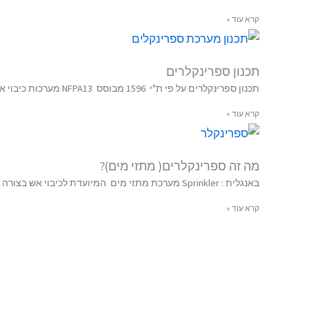
קרא עוד »
תכנון ספרינקלרים
תכנון ספרינקלרים על פי ת"י 1596 מבוסס NFPA13 מערכות כיבוי אש אוטומטית באמצעות הספרינקלרים ( מתזים). בפניה למתכנן של מערכת
קרא עוד »
מה זה ספרינקלרים( מתזי מים)?
באנגלית : Sprinkler מערכת מתזי מים המיועדת לכיבוי אש בצורה אוטומטית , בנויה מרשת של צינורות המספקות מים למתזים על מנת
קרא עוד »